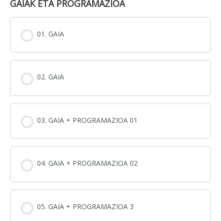
GAIAK ETA PROGRAMAZIOA
01. GAIA
02. GAIA
03. GAIA + PROGRAMAZIOA 01
04. GAIA + PROGRAMAZIOA 02
05. GAIA + PROGRAMAZIOA 3