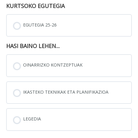
KURTSOKO EGUTEGIA
EGUTEGIA 25-26
HASI BAINO LEHEN...
OINARRIZKO KONTZEPTUAK
IKASTEKO TEKNIKAK ETA PLANIFIKAZIOA
LEGEDIA