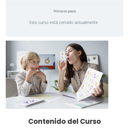
Primeros pasos
Este curso está cerrado actualmente
Contenido del Curso