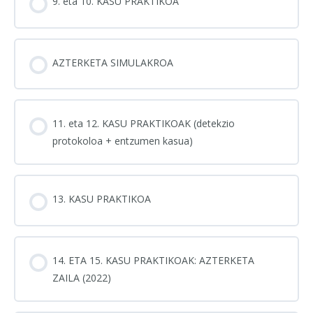
9. eta 10. KASU PRAKTIKOA
AZTERKETA SIMULAKROA
11. eta 12. KASU PRAKTIKOAK (detekzio
protokoloa + entzumen kasua)
13. KASU PRAKTIKOA
14. ETA 15. KASU PRAKTIKOAK: AZTERKETA
ZAILA (2022)